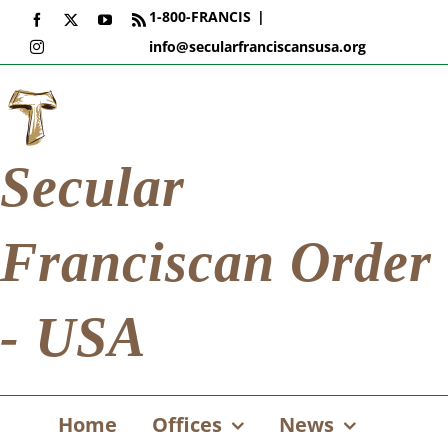
Skip
1-800-FRANCIS
|
Facebook
X
YouTube
Rss
to
info@secularfranciscansusa.org
Instagram
content
Secular
Franciscan Order
- USA
Home
Offices
News